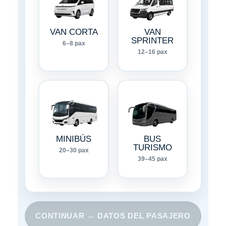
VAN CORTA
VAN
SPRINTER
6–8 pax
12–16 pax
MINIBÚS
BUS
TURISMO
20–30 pax
39–45 pax
CONTINUAR → DATOS DEL PASAJERO