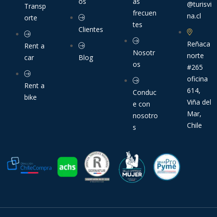
os
as
@turisvi
Transp
frecuen
na.cl
orte
tes
Clientes
Reñaca
Rent a
Nosotr
norte
car
Blog
os
#265
oficina
Rent a
614,
Conduc
bike
Viña del
e con
Mar,
nosotro
Chile
s