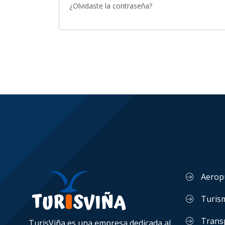
¿Olvidaste la contraseña?
Aerop
Turis
Trans
TurisViña es una empresa dedicada al