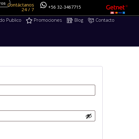
ros
Contáctanos
+56 32-3467715
24 / 7
do Publico
Promociones
Blog
Contacto