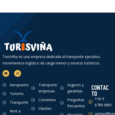
TurisViña es una empresa dedicada al transporte ejecutivo,
movimientos logístico de carga menor y servicio turísticos.
Aeropuerto
Transporte
Seguros y
CONTAC
empresas
garantias
TO
Turismo
+56 9
Convenios
Preguntas
Transporte
6789 0881
frecuentes
Clientes
Rent a
ventas@turis
Nosotros