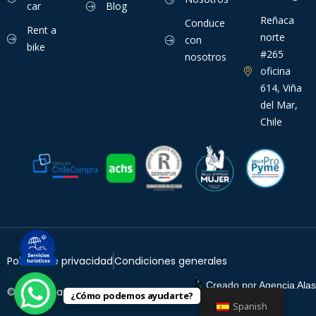
car
Blog
Reñaca
Conduce
Rent a
norte
con
bike
#265
nosotros
oficina
614, Viña
del Mar,
Chile
Política de privacidad
Condiciones generales
Creado por
Agencia Alas
© TurisViña. 2026
¿Cómo podemos ayudarte?
Spanish