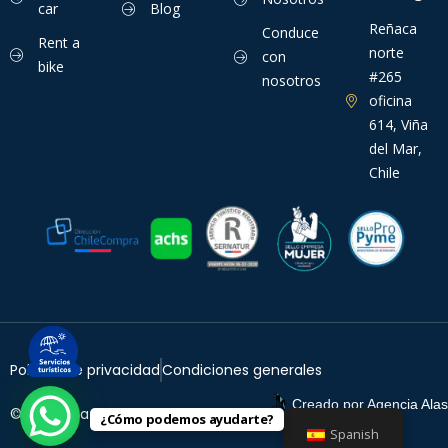
car
Blog
Reñaca
Conduce
Rent a
norte
con
bike
#265
nosotros
oficina
614, Viña
del Mar,
Chile
Política de privacidad
Condiciones generales
Creado por
Agencia Alas
© TurisViña. 2026
¿Cómo podemos ayudarte?
Spanish