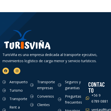
TurisViña es una empresa dedicada al transporte ejecutivo,
movimientos logístico de carga menor y servicio turísticos.
Aeropuerto
Transporte
Seguros y
CONTAC
empresas
garantias
TO
Turismo
+56 9
Convenios
Preguntas
Transporte
6789 0881
frecuentes
Clientes
Rent a
ventas@turis
Nosotros