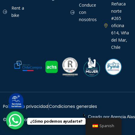
Reñaca
Conduce
Rent a
norte
con
bike
#265
nosotros
oficina
614, Viña
del Mar,
Chile
Política de privacidad
Condiciones generales
Creado por
Agencia Alas
© TurisViña. 2026
¿Cómo podemos ayudarte?
Spanish