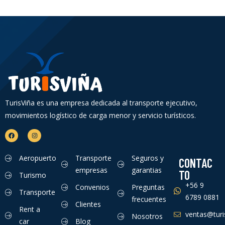
TurisViña es una empresa dedicada al transporte ejecutivo,
movimientos logístico de carga menor y servicio turísticos.
Aeropuerto
Transporte
Seguros y
CONTAC
empresas
garantias
TO
Turismo
+56 9
Convenios
Preguntas
Transporte
6789 0881
frecuentes
Clientes
Rent a
ventas@turis
Nosotros
car
Blog