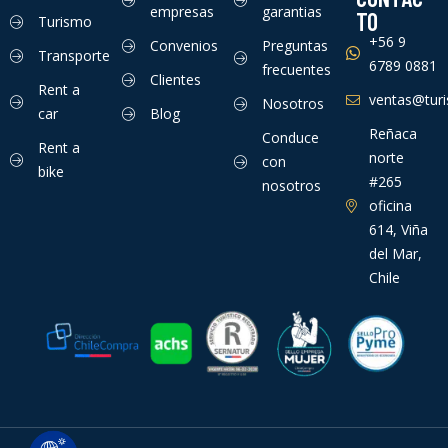
empresas
garantias
TO
Turismo
+56 9
Convenios
Preguntas
Transporte
6789 0881
frecuentes
Clientes
Rent a
ventas@turis
Nosotros
car
Blog
Reñaca
Conduce
Rent a
norte
con
bike
#265
nosotros
oficina
614, Viña
del Mar,
Chile