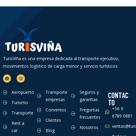
TurisViña es una empresa dedicada al transporte ejecutivo,
movimientos logístico de carga menor y servicio turísticos.
Aeropuerto
Transporte
Seguros y
CONTAC
empresas
garantias
TO
Turismo
+56 9
Convenios
Preguntas
Transporte
6789 0881
frecuentes
Clientes
Rent a
ventas@turis
Nosotros
car
Blog