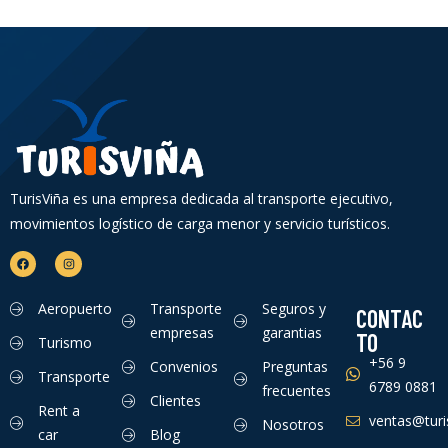
TurisViña es una empresa dedicada al transporte ejecutivo,
movimientos logístico de carga menor y servicio turísticos.
Aeropuerto
Transporte
Seguros y
CONTAC
empresas
garantias
TO
Turismo
+56 9
Convenios
Preguntas
Transporte
6789 0881
frecuentes
Clientes
Rent a
ventas@turis
Nosotros
car
Blog