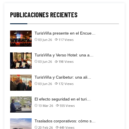
PUBLICACIONES RECIENTES
TurisViña presente en el Encue…
03 Jun 26
117
Views
TurisViña y Verso Hotel: una a…
03 Jun 26
198
Views
TurisViña y Caribetur: una ali…
03 Jun 26
172
Views
El efecto seguridad en el turi…
13 Mar 26
555
Views
Traslados corporativos: cómo s…
20 Feb 26
449
Views