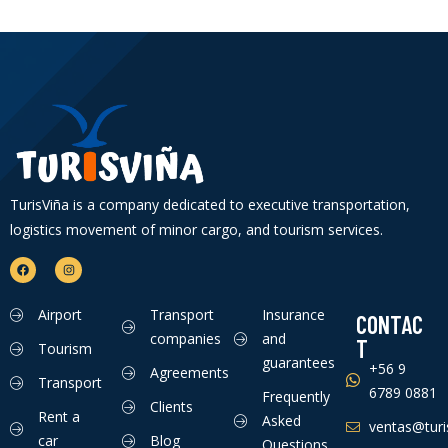
TurisViña is a company dedicated to executive transportation,
logistics movement of minor cargo, and tourism services.
Airport
Transport
Insurance
CONTAC
companies
and
T
Tourism
guarantees
+56 9
Agreements
Transport
6789 0881
Frequently
Clients
Rent a
Asked
ventas@turis
car
Blog
Questions