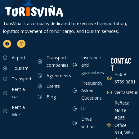
TurisViña is a company dedicated to executive transportation,
logistics movement of minor cargo, and tourism services.
Airport
Transport
Insurance
CONTAC
companies
and
T
Tourism
guarantees
+56 9
Agreements
Transport
6789 0881
Frequently
Clients
Rent a
Asked
ventas@turis
car
Blog
Questions
Reñaca
Rent a
Us
Norte
bike
#265,
Drive
Office
with us
614, Viña