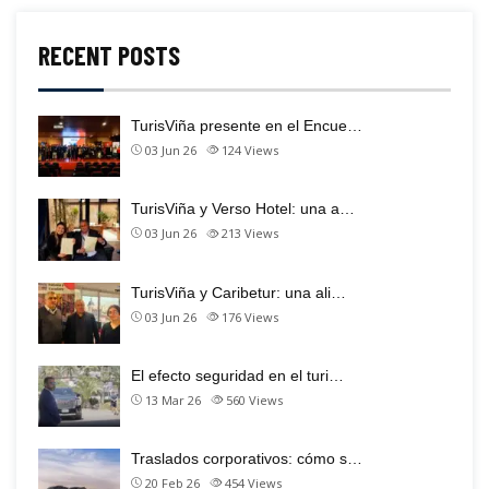
RECENT POSTS
TurisViña presente en el Encue…
03 Jun 26
124
Views
TurisViña y Verso Hotel: una a…
03 Jun 26
213
Views
TurisViña y Caribetur: una ali…
03 Jun 26
176
Views
El efecto seguridad en el turi…
13 Mar 26
560
Views
Traslados corporativos: cómo s…
20 Feb 26
454
Views