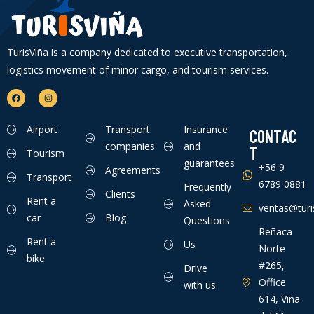
TurisViña is a company dedicated to executive transportation,
logistics movement of minor cargo, and tourism services.
Airport
Transport
Insurance
CONTAC
companies
and
T
Tourism
guarantees
+56 9
Agreements
Transport
6789 0881
Frequently
Clients
Rent a
Asked
ventas@turis
car
Blog
Questions
Reñaca
Rent a
Us
Norte
bike
#265,
Drive
Office
with us
614, Viña